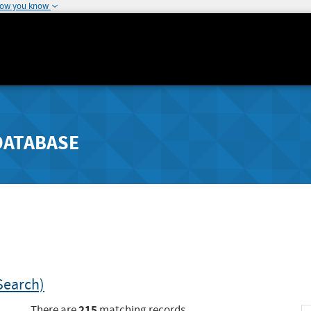
how you know
DATABASE
Search)
215
There are
matching records.