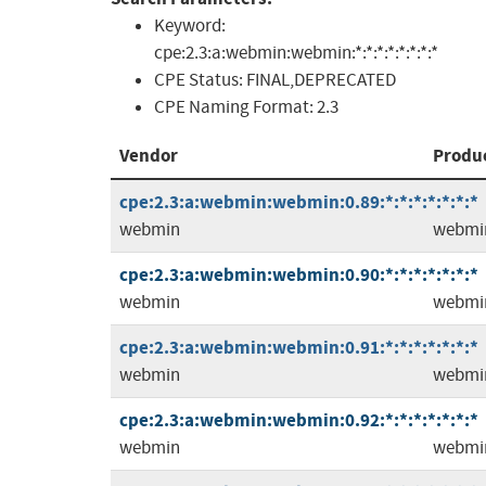
Keyword:
cpe:2.3:a:webmin:webmin:*:*:*:*:*:*:*:*
CPE Status:
FINAL,DEPRECATED
CPE Naming Format:
2.3
Vendor
Produ
cpe:2.3:a:webmin:webmin:0.89:*:*:*:*:*:*:*
webmin
webmi
cpe:2.3:a:webmin:webmin:0.90:*:*:*:*:*:*:*
webmin
webmi
cpe:2.3:a:webmin:webmin:0.91:*:*:*:*:*:*:*
webmin
webmi
cpe:2.3:a:webmin:webmin:0.92:*:*:*:*:*:*:*
webmin
webmi