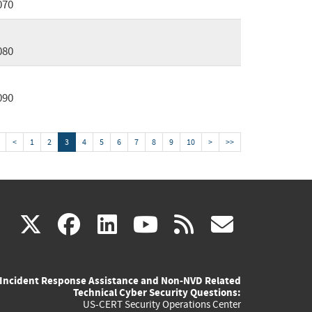
070
080
090
<
1
2
3
4
5
6
7
8
9
10
>
>>
(link
(link
(link
(link
(link
X
facebook
linkedin
youtube
rss
govd
is
is
is
is
is
Incident Response Assistance and Non-NVD Related
external)
external)
external)
external)
externa
Technical Cyber Security Questions:
US-CERT Security Operations Center