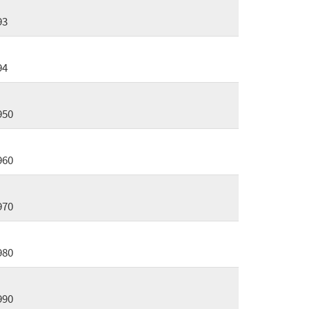
93
94
950
960
970
980
990