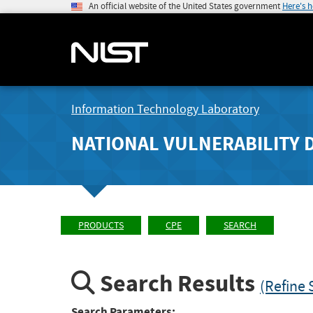
An official website of the United States government
Here's 
Information Technology Laboratory
NATIONAL VULNERABILITY 
PRODUCTS
CPE
SEARCH
Search Results
(Refine 
Search Parameters: