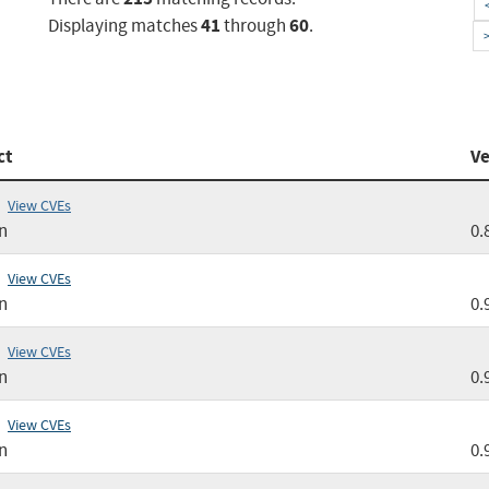
41
60
Displaying matches
through
.
ct
Ve
View CVEs
n
0.
View CVEs
n
0.
View CVEs
n
0.
View CVEs
n
0.