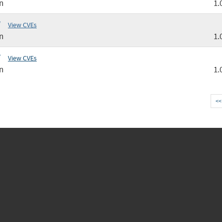
n
1.
*
View CVEs
n
1.
*
View CVEs
n
1.
<<