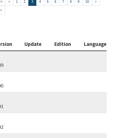
<<
<
1
2
3
4
5
6
7
8
9
10
>
>>
rsion
Update
Edition
Language
89
90
91
92