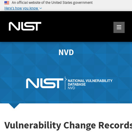
An official website of the United States government
Here's how you know
NVD
Vulnerability Change Record