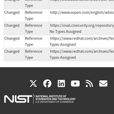
Type
Changed
Reference
http://www.vupen.com/english/advis
Type
Changed
Reference
https://oval.cisecurity.org/reposit
Type
No Types Assigned
Changed
Reference
https://www.redhat.com/archives/f
Type
Types Assigned
Changed
Reference
https://www.redhat.com/archives/f
Type
Types Assigned
(link
(link
(link
(link
(
X
facebook
linkedin
youtu
rss
g
is
is
is
is
i
external)
external)
external)
external)
e