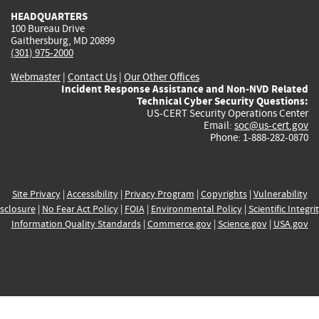
HEADQUARTERS
100 Bureau Drive
Gaithersburg, MD 20899
(301) 975-2000
Webmaster
|
Contact Us
|
Our Other Offices
Incident Response Assistance and Non-NVD Related
Technical Cyber Security Questions:
US-CERT Security Operations Center
Email:
soc@us-cert.gov
Phone: 1-888-282-0870
Site Privacy
|
Accessibility
|
Privacy Program
|
Copyrights
|
Vulnerability
sclosure
|
No Fear Act Policy
|
FOIA
|
Environmental Policy
|
Scientific Integri
Information Quality Standards
|
Commerce.gov
|
Science.gov
|
USA.gov