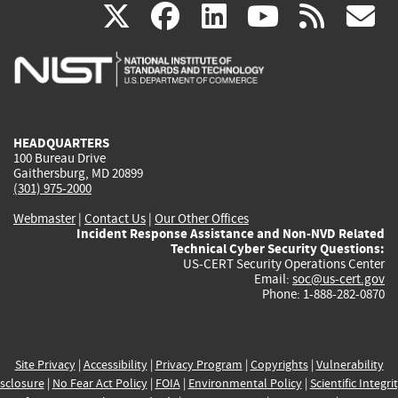
(link
(link
(link
(link
(
X
facebook
linkedin
youtu
rss
g
is
is
is
is
i
external)
external)
external)
external)
e
HEADQUARTERS
100 Bureau Drive
Gaithersburg, MD 20899
(301) 975-2000
Webmaster
|
Contact Us
|
Our Other Offices
Incident Response Assistance and Non-NVD Related
Technical Cyber Security Questions:
US-CERT Security Operations Center
Email:
soc@us-cert.gov
Phone: 1-888-282-0870
Site Privacy
|
Accessibility
|
Privacy Program
|
Copyrights
|
Vulnerability
sclosure
|
No Fear Act Policy
|
FOIA
|
Environmental Policy
|
Scientific Integri