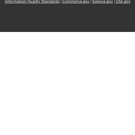
Information Quality Standards
|
Commerce.gov
|
Science.gov
|
USA.gov