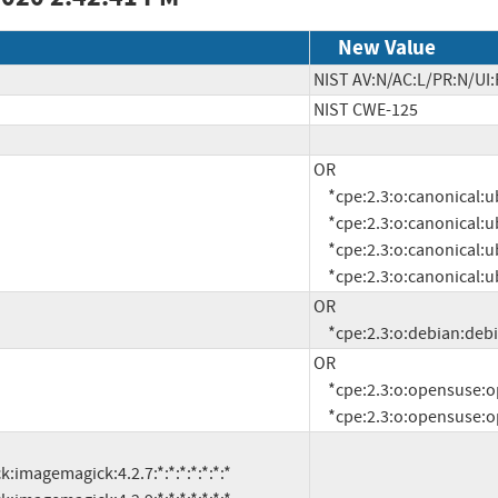
New Value
NIST AV:N/AC:L/PR:N/UI:
NIST CWE-125
OR

     *cpe:2.3:o:canonical:ubuntu_linux:10.04:*:*:*:*:*:*:*

     *cpe:2.3:o:canonical:ubuntu_linux:11.04:*:*:*:*:*:*:*

     *cpe:2.3:o:canonical:ubuntu_linux:11.10:*:*:*:*:*:*:*

     *cpe:2.3:o:canonical
OR

     *cpe:2.3:o:debian:deb
OR

     *cpe:2.3:o:opensuse:opensuse:11.4:*:*:*:*:*:*:*

     *cpe:2.3:o:opensuse: