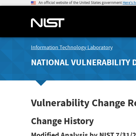
An official website of the United States government
Here's 
Information Technology Laboratory
NATIONAL VULNERABILITY 
Vulnerability Change R
Change History
Modified Analysis by NIST
7/31/