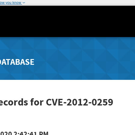
how you know
DATABASE
ecords for CVE-2012-0259
2020 2:42:41 PM