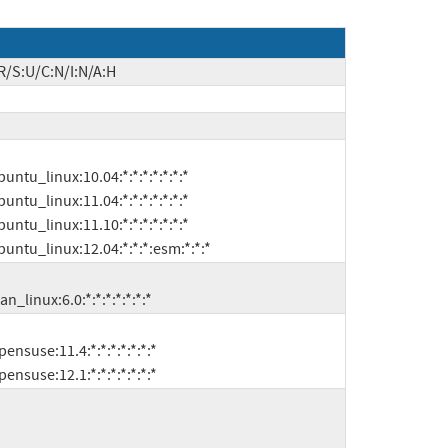
R/S:U/C:N/I:N/A:H
:ubuntu_linux:12.04:*:*:*:esm:*:*:*
ian_linux:6.0:*:*:*:*:*:*:*
opensuse:12.1:*:*:*:*:*:*:*