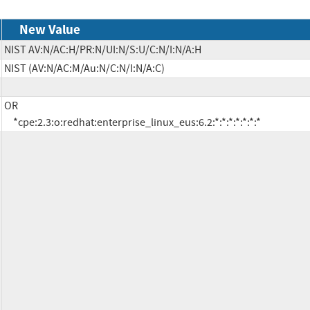
New Value
NIST AV:N/AC:H/PR:N/UI:N/S:U/C:N/I:N/A:H
NIST (AV:N/AC:M/Au:N/C:N/I:N/A:C)
OR

     *cpe:2.3:o:redhat:enterprise_linux_eus:6.2:*:*:*:*:*:*:*