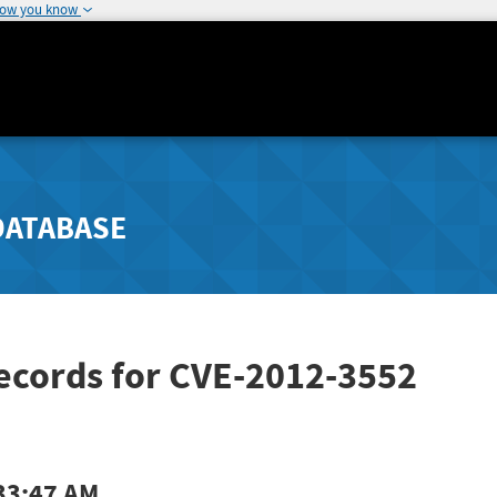
how you know
DATABASE
ecords for CVE-2012-3552
33:47 AM