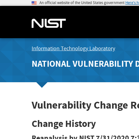
An official website of the United States government
Here's 
Information Technology Laboratory
NATIONAL VULNERABILITY 
Vulnerability Change R
Change History
Reanalysis by NIST
7/31/2020 7: