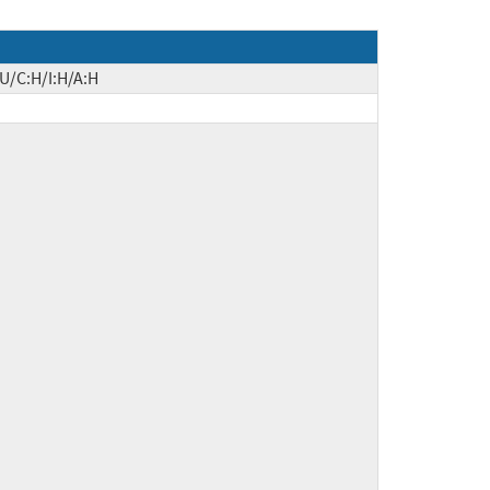
U/C:H/I:H/A:H