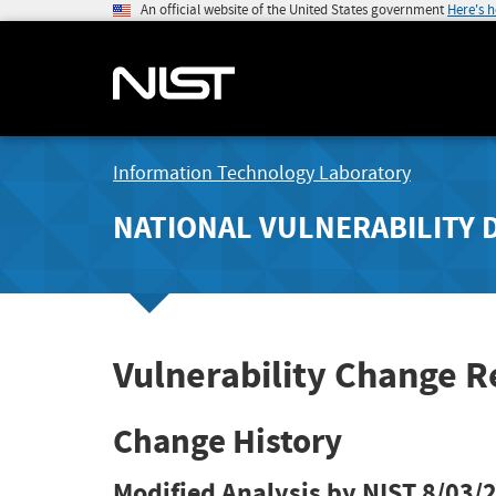
An official website of the United States government
Here's 
Information Technology Laboratory
NATIONAL VULNERABILITY 
Vulnerability Change R
Change History
Modified Analysis by NIST
8/03/