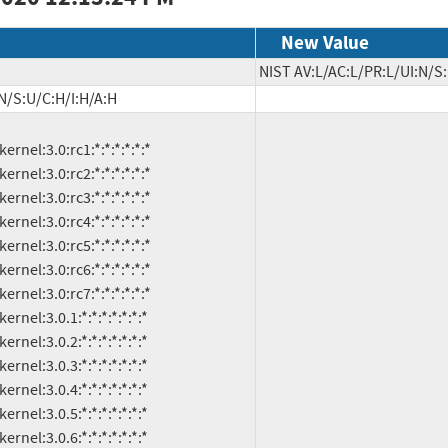
New Value
NIST AV:L/AC:L/PR:L/UI:N/S:
N/S:U/C:H/I:H/A:H