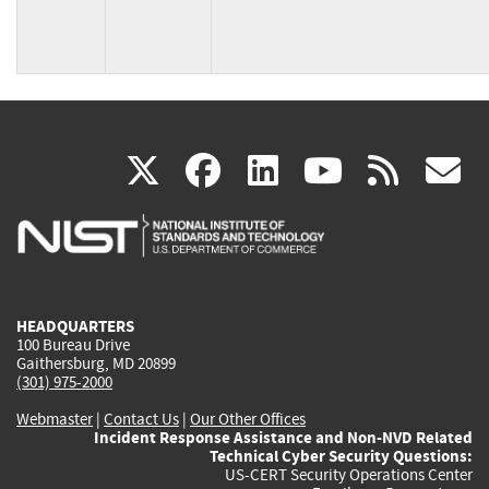
(link
(link
(link
(link
(
X
facebook
linkedin
youtu
rss
g
is
is
is
is
i
external)
external)
external)
external)
e
HEADQUARTERS
100 Bureau Drive
Gaithersburg, MD 20899
(301) 975-2000
Webmaster
|
Contact Us
|
Our Other Offices
Incident Response Assistance and Non-NVD Related
Technical Cyber Security Questions:
US-CERT Security Operations Center