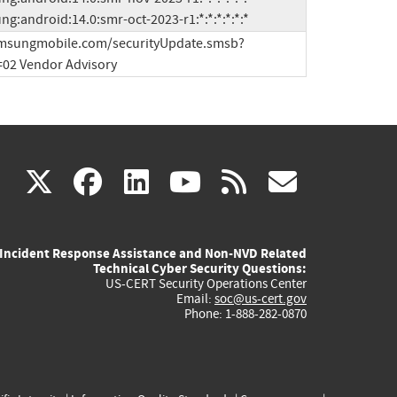
msung:android:14.0:smr-oct-2023-r1:*:*:*:*:*:*
samsungmobile.com/securityUpdate.smsb?
02 Vendor Advisory
(link
(link
(link
(link
(link
X
facebook
linkedin
youtube
rss
govd
is
is
is
is
is
Incident Response Assistance and Non-NVD Related
external)
external)
external)
external)
externa
Technical Cyber Security Questions:
US-CERT Security Operations Center
Email:
soc@us-cert.gov
Phone: 1-888-282-0870