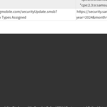
     *cpe:2.3:o:sa
ngmobile.com/securityUpdate.smsb?
https://security.
 Types Assigned
year=2024&month=