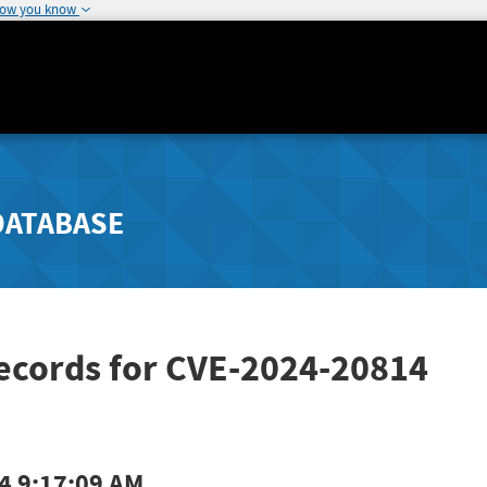
how you know
DATABASE
Records for CVE-2024-20814
4 9:17:09 AM