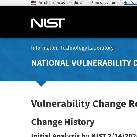
An official website of the United States government
Here's 
Information Technology Laboratory
NATIONAL VULNERABILITY 
Vulnerability Change 
Change History
Initial Analysis by NIST
2/14/202