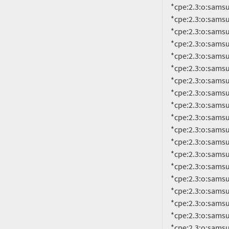
     *cpe:2.3:o:samsung:android:11.0:smr-feb-2023-r1:*:*:*:*:*:*

     *cpe:2.3:o:samsung:android:11.0:smr-jan-2021-r1:*:*:*:*:*:*

     *cpe:2.3:o:samsung:android:11.0:smr-jan-2022-r1:*:*:*:*:*:*

     *cpe:2.3:o:samsung:android:11.0:smr-jan-2023-r1:*:*:*:*:*:*

     *cpe:2.3:o:samsung:android:11.0:smr-jan-2024-r1:*:*:*:*:*:*

     *cpe:2.3:o:samsung:android:11.0:smr-jul-2021-r1:*:*:*:*:*:*

     *cpe:2.3:o:samsung:android:11.0:smr-jul-2022-r1:*:*:*:*:*:*

     *cpe:2.3:o:samsung:android:11.0:smr-jul-2023-r1:*:*:*:*:*:*

     *cpe:2.3:o:samsung:android:11.0:smr-jun-2021-r1:*:*:*:*:*:*

     *cpe:2.3:o:samsung:android:11.0:smr-jun-2022-r1:*:*:*:*:*:*

     *cpe:2.3:o:samsung:android:11.0:smr-jun-2023-r1:*:*:*:*:*:*

     *cpe:2.3:o:samsung:android:11.0:smr-mar-2021-r1:*:*:*:*:*:*

     *cpe:2.3:o:samsung:android:11.0:smr-mar-2022-r1:*:*:*:*:*:*

     *cpe:2.3:o:samsung:android:11.0:smr-mar-2023-r1:*:*:*:*:*:*

     *cpe:2.3:o:samsung:android:11.0:smr-may-2021-r1:*:*:*:*:*:*

     *cpe:2.3:o:samsung:android:11.0:smr-may-2022-r1:*:*:*:*:*:*

     *cpe:2.3:o:samsung:android:11.0:smr-may-2023-r1:*:*:*:*:*:*

     *cpe:2.3:o:samsung:android:11.0:smr-nov-2021-r1:*:*:*:*:*:*

     *cpe:2.3:o:samsung:android:11.0:smr-nov-2022-r1:*:*:*:*:*:*
