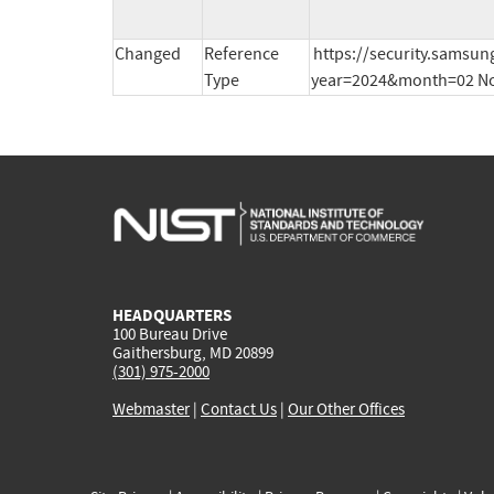
Changed
Reference
https://security.samsu
Type
year=2024&month=02 No
HEADQUARTERS
100 Bureau Drive
Gaithersburg, MD 20899
(301) 975-2000
Webmaster
|
Contact Us
|
Our Other Offices