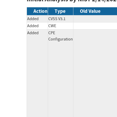
Action
Type
Old Value
Added
CVSS V3.1
Added
CWE
Added
CPE
Configuration