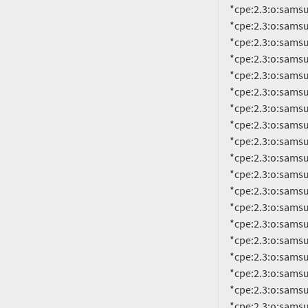
     *cpe:2.3:o:samsung:android:13.0:smr-aug-2023-r1:*:*:*:*:*:*

     *cpe:2.3:o:samsung:android:13.0:smr-dec-2022-r1:*:*:*:*:*:*

     *cpe:2.3:o:samsung:android:13.0:smr-dec-2023-r1:*:*:*:*:*:*

     *cpe:2.3:o:samsung:android:13.0:smr-feb-2023-r1:*:*:*:*:*:*

     *cpe:2.3:o:samsung:android:13.0:smr-jan-2023-r1:*:*:*:*:*:*

     *cpe:2.3:o:samsung:android:13.0:smr-jan-2024-r1:*:*:*:*:*:*

     *cpe:2.3:o:samsung:android:13.0:smr-jul-2023-r1:*:*:*:*:*:*

     *cpe:2.3:o:samsung:android:13.0:smr-jun-2023-r1:*:*:*:*:*:*

     *cpe:2.3:o:samsung:android:13.0:smr-mar-2023-r1:*:*:*:*:*:*

     *cpe:2.3:o:samsung:android:13.0:smr-may-2023-r1:*:*:*:*:*:*

     *cpe:2.3:o:samsung:android:13.0:smr-nov-2022-r1:*:*:*:*:*:*

     *cpe:2.3:o:samsung:android:13.0:smr-nov-2023-r1:*:*:*:*:*:*

     *cpe:2.3:o:samsung:android:13.0:smr-oct-2022-r1:*:*:*:*:*:*

     *cpe:2.3:o:samsung:android:13.0:smr-oct-2023-r1:*:*:*:*:*:*

     *cpe:2.3:o:samsung:android:13.0:smr-sep-2023-r1:*:*:*:*:*:*

     *cpe:2.3:o:samsung:android:14.0:-:*:*:*:*:*:*

     *cpe:2.3:o:samsung:android:14.0:smr-dec-2023-r1:*:*:*:*:*:*

     *cpe:2.3:o:samsung:android:14.0:smr-jan-2024-r1:*:*:*:*:*:*

     *cpe:2.3:o:samsung:android:14.0:smr-nov-2023-r1:*:*:*:*:*:*
