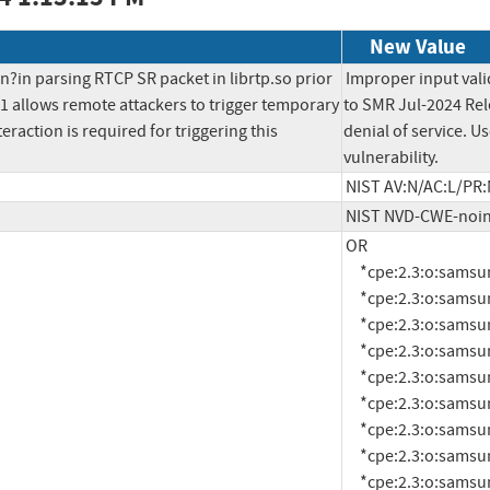
New Value
n?in parsing RTCP SR packet in librtp.so prior 
Improper input valid
1 allows remote attackers to trigger temporary 
to SMR Jul-2024 Rel
teraction is required for triggering this 
denial of service. Us
vulnerability.
NIST AV:N/AC:L/PR:
NIST NVD-CWE-noi
OR

     *cpe:2.3:o:samsung:android:12.0:-:*:*:*:*:*:*

     *cpe:2.3:o:samsung:android:12.0:smr-apr-2022-r1:*:*:*:*:*:*

     *cpe:2.3:o:samsung:android:12.0:smr-apr-2023-r1:*:*:*:*:*:*

     *cpe:2.3:o:samsung:android:12.0:smr-apr-2024-r1:*:*:*:*:*:*

     *cpe:2.3:o:samsung:android:12.0:smr-aug-2022-r1:*:*:*:*:*:*

     *cpe:2.3:o:samsung:android:12.0:smr-aug-2023-r1:*:*:*:*:*:*

     *cpe:2.3:o:samsung:android:12.0:smr-dec-2021-r1:*:*:*:*:*:*

     *cpe:2.3:o:samsung:android:12.0:smr-dec-2022-r1:*:*:*:*:*:*

     *cpe:2.3:o:samsung:android:12.0:smr-dec-2023-r1:*:*:*:*:*:*
