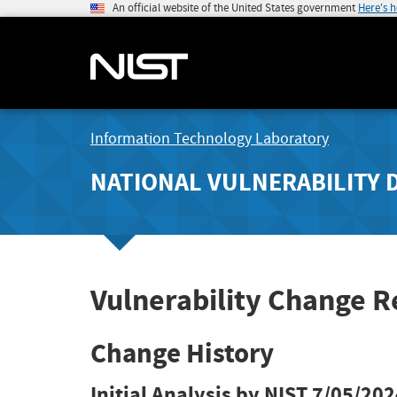
An official website of the United States government
Here's 
Information Technology Laboratory
NATIONAL VULNERABILITY 
Vulnerability Change 
Change History
Initial Analysis by NIST
7/05/202