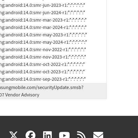
sung:android:14.0:smr-sep-2023-r1:*:*:*:*:*:*
amsungmobile.com/securityUpdate.smsb?
7 Vendor Advisory
(link
(link
(link
(link
(link
X
facebook
linkedin
youtube
rss
govd