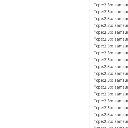
     *cpe:2.3:o:samsung:android:12.0:smr-feb-2022-r1:*:*:*:*:*:*

     *cpe:2.3:o:samsung:android:12.0:smr-feb-2023-r1:*:*:*:*:*:*

     *cpe:2.3:o:samsung:android:12.0:smr-feb-2024-r1:*:*:*:*:*:*

     *cpe:2.3:o:samsung:android:12.0:smr-jan-2022-r1:*:*:*:*:*:*

     *cpe:2.3:o:samsung:android:12.0:smr-jan-2023-r1:*:*:*:*:*:*

     *cpe:2.3:o:samsung:android:12.0:smr-jan-2024-r1:*:*:*:*:*:*

     *cpe:2.3:o:samsung:android:12.0:smr-jul-2022-r1:*:*:*:*:*:*

     *cpe:2.3:o:samsung:android:12.0:smr-jul-2023-r1:*:*:*:*:*:*

     *cpe:2.3:o:samsung:android:12.0:smr-jun-2022-r1:*:*:*:*:*:*

     *cpe:2.3:o:samsung:android:12.0:smr-jun-2023-r1:*:*:*:*:*:*

     *cpe:2.3:o:samsung:android:12.0:smr-jun-2024-r1:*:*:*:*:*:*

     *cpe:2.3:o:samsung:android:12.0:smr-mar-2022-r1:*:*:*:*:*:*

     *cpe:2.3:o:samsung:android:12.0:smr-mar-2023-r1:*:*:*:*:*:*

     *cpe:2.3:o:samsung:android:12.0:smr-mar-2024-r1:*:*:*:*:*:*

     *cpe:2.3:o:samsung:android:12.0:smr-may-2022-r1:*:*:*:*:*:*

     *cpe:2.3:o:samsung:android:12.0:smr-may-2023-r1:*:*:*:*:*:*

     *cpe:2.3:o:samsung:android:12.0:smr-may-2024-r1:*:*:*:*:*:*

     *cpe:2.3:o:samsung:android:12.0:smr-nov-2021-r1:*:*:*:*:*:*
