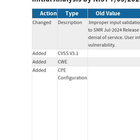
Action
Type
Old Value
Changed
Description
Improper input validatio
to SMR Jul-2024 Release 
denial of service. User in
vulnerability.
Added
CVSS V3.1
Added
CWE
Added
CPE
Configuration