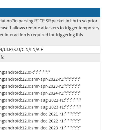
ation?in parsing RTCP SR packet in librtp.so prior 
ease 1 allows remote attackers to trigger temporary 
er interaction is required for triggering this 
N/UI:R/S:U/C:N/I:N/A:H
nfo