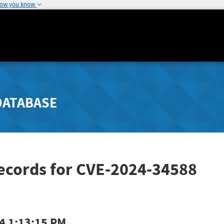
how you know
DATABASE
Records for CVE-2024-34588
4 1:13:15 PM