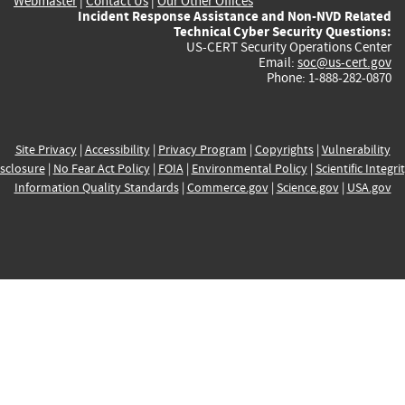
Webmaster
|
Contact Us
|
Our Other Offices
Incident Response Assistance and Non-NVD Related
Technical Cyber Security Questions:
US-CERT Security Operations Center
Email:
soc@us-cert.gov
Phone: 1-888-282-0870
Site Privacy
|
Accessibility
|
Privacy Program
|
Copyrights
|
Vulnerability
sclosure
|
No Fear Act Policy
|
FOIA
|
Environmental Policy
|
Scientific Integri
Information Quality Standards
|
Commerce.gov
|
Science.gov
|
USA.gov