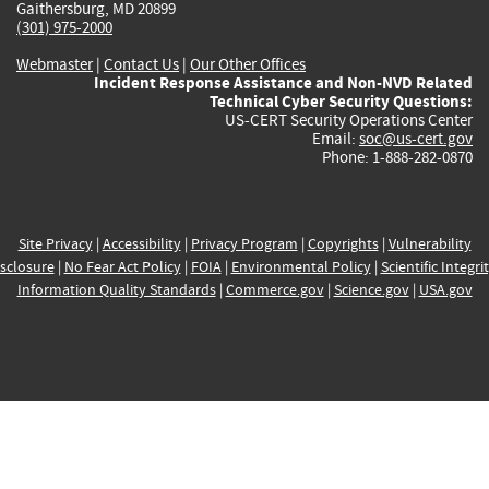
Gaithersburg, MD 20899
(301) 975-2000
Webmaster
|
Contact Us
|
Our Other Offices
Incident Response Assistance and Non-NVD Related
Technical Cyber Security Questions:
US-CERT Security Operations Center
Email:
soc@us-cert.gov
Phone: 1-888-282-0870
Site Privacy
|
Accessibility
|
Privacy Program
|
Copyrights
|
Vulnerability
sclosure
|
No Fear Act Policy
|
FOIA
|
Environmental Policy
|
Scientific Integri
Information Quality Standards
|
Commerce.gov
|
Science.gov
|
USA.gov