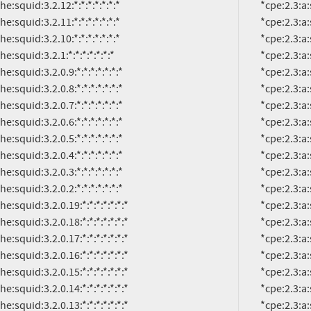
          *cpe:2.3:a:squid-cache:squid:3.2.0.7:*:*:*:*:*:*:*

          *cpe:2.3:a:squid-cache:squid:3.2.0.6:*:*:*:*:*:*:*

          *cpe:2.3:a:squid-cache:squid:3.2.0.5:*:*:*:*:*:*:*

          *cpe:2.3:a:squid-cache:squid:3.2.0.4:*:*:*:*:*:*:*

          *cpe:2.3:a:squid-cache:squid:3.2.0.3:*:*:*:*:*:*:*

          *cpe:2.3:a:squid-cache:squid:3.2.0.2:*:*:*:*:*:*:*

          *cpe:2.3:a:squid-cache:squid:3.2.0.19:*:*:*:*:*:*:*

          *cpe:2.3:a:squid-cache:squid:3.2.0.18:*:*:*:*:*:*:*

          *cpe:2.3:a:squid-cache:squid:3.2.0.17:*:*:*:*:*:*:*

          *cpe:2.3:a:squid-cache:squid:3.2.0.16:*:*:*:*:*:*:*

          *cpe:2.3:a:squid-cache:squid:3.2.0.15:*:*:*:*:*:*:*

          *cpe:2.3:a:squid-cache:squid:3.2.0.14:*:*:*:*:*:*:*

          *cpe:2.3:a:squid-cache:squid:3.2.0.13:*:*:*:*:*:*:*

          *cpe:2.3:a:squid-cache:squid:3.2.0.12:*:*:*:*:*:*:*

          *cpe:2.3:a:squid-cache:squid:3.2.0.11:*:*:*:*:*:*:*

          *cpe:2.3:a:squid-cache:squid:3.2.0.10:*:*:*:*:*:*:*

          *cpe:2.3:a:squid-cache:squid:3.2.0.1:*:*:*:*:*:*:*

          *cpe:2.3:a:squid-cache:squid:3.1.22:*:*:*:*:*:*:*

          *cpe:2.3:a:squid-cache:squid:3.1.21:*:*:*:*:*:*:*
