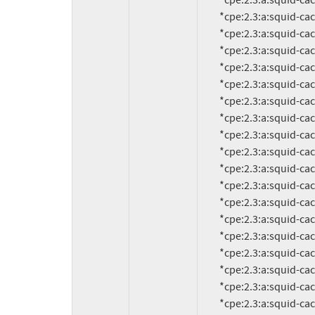
          *cpe:2.3:a:squid-cache:squid:3.3.2:*:*:*:*:*:*:*

          *cpe:2.3:a:squid-cache:squid:3.3.13:*:*:*:*:*:*:*

          *cpe:2.3:a:squid-cache:squid:3.3.12:*:*:*:*:*:*:*

          *cpe:2.3:a:squid-cache:squid:3.3.11:*:*:*:*:*:*:*

          *cpe:2.3:a:squid-cache:squid:3.3.10:*:*:*:*:*:*:*

          *cpe:2.3:a:squid-cache:squid:3.3.1:*:*:*:*:*:*:*

          *cpe:2.3:a:squid-cache:squid:3.3.0.1:*:*:*:*:*:*:*

          *cpe:2.3:a:squid-cache:squid:3.3.0.3:*:*:*:*:*:*:*

          *cpe:2.3:a:squid-cache:squid:3.3.0.2:*:*:*:*:*:*:*

          *cpe:2.3:a:squid-cache:squid:3.3.0:*:*:*:*:*:*:*

          *cpe:2.3:a:squid-cache:squid:3.2.9:*:*:*:*:*:*:*

          *cpe:2.3:a:squid-cache:squid:3.2.8:*:*:*:*:*:*:*

          *cpe:2.3:a:squid-cache:squid:3.2.7:*:*:*:*:*:*:*

          *cpe:2.3:a:squid-cache:squid:3.2.6:*:*:*:*:*:*:*

          *cpe:2.3:a:squid-cache:squid:3.2.5:*:*:*:*:*:*:*

          *cpe:2.3:a:squid-cache:squid:3.2.4:*:*:*:*:*:*:*

          *cpe:2.3:a:squid-cache:squid:3.2.3:*:*:*:*:*:*:*

          *cpe:2.3:a:squid-cache:squid:3.2.2:*:*:*:*:*:*:*

          *cpe:2.3:a:squid-cache:squid:3.2.13:*:*:*:*:*:*:*
