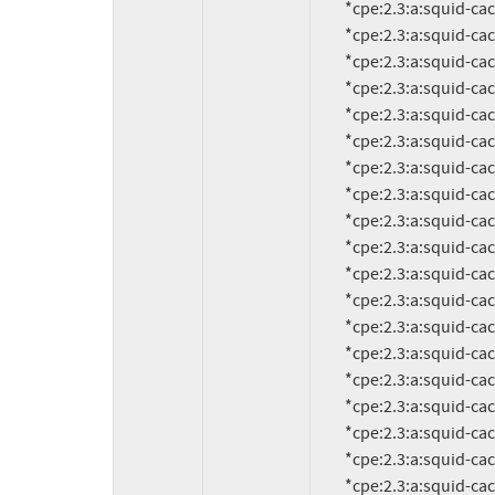
          *cpe:2.3:a:squid-cache:squid:3.5.9:*:*:*:*:*:*:*

          *cpe:2.3:a:squid-cache:squid:3.5.8:*:*:*:*:*:*:*

          *cpe:2.3:a:squid-cache:squid:3.5.7:*:*:*:*:*:*:*

          *cpe:2.3:a:squid-cache:squid:3.5.6:*:*:*:*:*:*:*

          *cpe:2.3:a:squid-cache:squid:3.5.5:*:*:*:*:*:*:*

          *cpe:2.3:a:squid-cache:squid:3.5.4:*:*:*:*:*:*:*

          *cpe:2.3:a:squid-cache:squid:3.5.3:*:*:*:*:*:*:*

          *cpe:2.3:a:squid-cache:squid:3.5.2:*:*:*:*:*:*:*

          *cpe:2.3:a:squid-cache:squid:3.5.1:*:*:*:*:*:*:*

          *cpe:2.3:a:squid-cache:squid:3.5.0.4:*:*:*:*:*:*:*

          *cpe:2.3:a:squid-cache:squid:3.5.0.3:*:*:*:*:*:*:*

          *cpe:2.3:a:squid-cache:squid:3.5.0.2:*:*:*:*:*:*:*

          *cpe:2.3:a:squid-cache:squid:3.5.0.1:*:*:*:*:*:*:*

          *cpe:2.3:a:squid-cache:squid:3.4.14:*:*:*:*:*:*:*

          *cpe:2.3:a:squid-cache:squid:3.4.9:*:*:*:*:*:*:*

          *cpe:2.3:a:squid-cache:squid:3.4.8:*:*:*:*:*:*:*

          *cpe:2.3:a:squid-cache:squid:3.4.4:*:*:*:*:*:*:*

          *cpe:2.3:a:squid-cache:squid:3.4.3:*:*:*:*:*:*:*

          *cpe:2.3:a:squid-cache:squid:3.4.2:*:*:*:*:*:*:*
