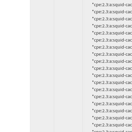
          *cpe:2.3:a:squid-cache:squid:3.4.13:*:*:*:*:*:*:*

          *cpe:2.3:a:squid-cache:squid:3.4.12:*:*:*:*:*:*:*

          *cpe:2.3:a:squid-cache:squid:3.4.11:*:*:*:*:*:*:*

          *cpe:2.3:a:squid-cache:squid:3.4.10:*:*:*:*:*:*:*

          *cpe:2.3:a:squid-cache:squid:3.4.1:*:*:*:*:*:*:*

          *cpe:2.3:a:squid-cache:squid:3.4.4.2:*:*:*:*:*:*:*

          *cpe:2.3:a:squid-cache:squid:3.4.4.1:*:*:*:*:*:*:*

          *cpe:2.3:a:squid-cache:squid:3.4.0.3:*:*:*:*:*:*:*

          *cpe:2.3:a:squid-cache:squid:3.4.0.2:*:*:*:*:*:*:*

          *cpe:2.3:a:squid-cache:squid:3.4.0.1:*:*:*:*:*:*:*

          *cpe:2.3:a:squid-cache:squid:3.3.14:*:*:*:*:*:*:*

          *cpe:2.3:a:squid-cache:squid:3.3.9:*:*:*:*:*:*:*

          *cpe:2.3:a:squid-cache:squid:3.3.8:*:*:*:*:*:*:*

          *cpe:2.3:a:squid-cache:squid:3.3.7:*:*:*:*:*:*:*

          *cpe:2.3:a:squid-cache:squid:3.3.6:*:*:*:*:*:*:*

          *cpe:2.3:a:squid-cache:squid:3.3.5:*:*:*:*:*:*:*

          *cpe:2.3:a:squid-cache:squid:3.3.4:*:*:*:*:*:*:*

          *cpe:2.3:a:squid-cache:squid:3.3.3:*:*:*:*:*:*:*
