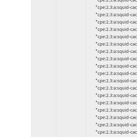
          *cpe:2.3:a:squid-cache:squid:3.1.3:*:*:*:*:*:*:*

          *cpe:2.3:a:squid-cache:squid:3.1.2:*:*:*:*:*:*:*

          *cpe:2.3:a:squid-cache:squid:3.1.15:*:*:*:*:*:*:*

          *cpe:2.3:a:squid-cache:squid:3.1.14:*:*:*:*:*:*:*

          *cpe:2.3:a:squid-cache:squid:3.1.13:*:*:*:*:*:*:*

          *cpe:2.3:a:squid-cache:squid:3.1.12:*:*:*:*:*:*:*

          *cpe:2.3:a:squid-cache:squid:3.1.11:*:*:*:*:*:*:*

          *cpe:2.3:a:squid-cache:squid:3.1.10:*:*:*:*:*:*:*

          *cpe:2.3:a:squid-cache:squid:3.1.1:*:*:*:*:*:*:*

          *cpe:2.3:a:squid-cache:squid:3.1.12.3:*:*:*:*:*:*:*

          *cpe:2.3:a:squid-cache:squid:3.1.12.2:*:*:*:*:*:*:*

          *cpe:2.3:a:squid-cache:squid:3.1.12.1:*:*:*:*:*:*:*

          *cpe:2.3:a:squid-cache:squid:3.1.0.9:*:*:*:*:*:*:*

          *cpe:2.3:a:squid-cache:squid:3.1.0.8:*:*:*:*:*:*:*

          *cpe:2.3:a:squid-cache:squid:3.1.0.7:*:*:*:*:*:*:*

          *cpe:2.3:a:squid-cache:squid:3.1.0.6:*:*:*:*:*:*:*

          *cpe:2.3:a:squid-cache:squid:3.1.0.5:*:*:*:*:*:*:*

          *cpe:2.3:a:squid-cache:squid:3.1.0.4:*:*:*:*:*:*:*

          *cpe:2.3:a:squid-cache:squid:3.1.0.3:*:*:*:*:*:*:*
