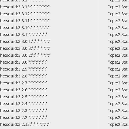
          *cpe:2.3:a:squid-cache:squid:3.3.0.1:*:*:*:*:*:*:*

          *cpe:2.3:a:squid-cache:squid:3.3.0.3:*:*:*:*:*:*:*

          *cpe:2.3:a:squid-cache:squid:3.3.0.2:*:*:*:*:*:*:*

          *cpe:2.3:a:squid-cache:squid:3.3.0:*:*:*:*:*:*:*

          *cpe:2.3:a:squid-cache:squid:3.2.9:*:*:*:*:*:*:*

          *cpe:2.3:a:squid-cache:squid:3.2.8:*:*:*:*:*:*:*

          *cpe:2.3:a:squid-cache:squid:3.2.7:*:*:*:*:*:*:*

          *cpe:2.3:a:squid-cache:squid:3.2.6:*:*:*:*:*:*:*

          *cpe:2.3:a:squid-cache:squid:3.2.5:*:*:*:*:*:*:*

          *cpe:2.3:a:squid-cache:squid:3.2.4:*:*:*:*:*:*:*

          *cpe:2.3:a:squid-cache:squid:3.2.3:*:*:*:*:*:*:*

          *cpe:2.3:a:squid-cache:squid:3.2.2:*:*:*:*:*:*:*

          *cpe:2.3:a:squid-cache:squid:3.2.13:*:*:*:*:*:*:*

          *cpe:2.3:a:squid-cache:squid:3.2.12:*:*:*:*:*:*:*

          *cpe:2.3:a:squid-cache:squid:3.2.11:*:*:*:*:*:*:*

          *cpe:2.3:a:squid-cache:squid:3.2.10:*:*:*:*:*:*:*

          *cpe:2.3:a:squid-cache:squid:3.2.1:*:*:*:*:*:*:*

          *cpe:2.3:a:squid-cache:squid:3.2.0.9:*:*:*:*:*:*:*

          *cpe:2.3:a:squid-cache:squid:3.2.0.8:*:*:*:*:*:*:*
