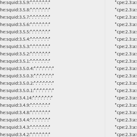
          *cpe:2.3:a:squid-cache:squid:3.5.3:*:*:*:*:*:*:*

          *cpe:2.3:a:squid-cache:squid:3.5.2:*:*:*:*:*:*:*

          *cpe:2.3:a:squid-cache:squid:3.5.1:*:*:*:*:*:*:*

          *cpe:2.3:a:squid-cache:squid:3.5.0.4:*:*:*:*:*:*:*

          *cpe:2.3:a:squid-cache:squid:3.5.0.3:*:*:*:*:*:*:*

          *cpe:2.3:a:squid-cache:squid:3.5.0.2:*:*:*:*:*:*:*

          *cpe:2.3:a:squid-cache:squid:3.5.0.1:*:*:*:*:*:*:*

          *cpe:2.3:a:squid-cache:squid:3.4.14:*:*:*:*:*:*:*

          *cpe:2.3:a:squid-cache:squid:3.4.9:*:*:*:*:*:*:*

          *cpe:2.3:a:squid-cache:squid:3.4.8:*:*:*:*:*:*:*

          *cpe:2.3:a:squid-cache:squid:3.4.4:*:*:*:*:*:*:*

          *cpe:2.3:a:squid-cache:squid:3.4.3:*:*:*:*:*:*:*

          *cpe:2.3:a:squid-cache:squid:3.4.2:*:*:*:*:*:*:*

          *cpe:2.3:a:squid-cache:squid:3.4.13:*:*:*:*:*:*:*

          *cpe:2.3:a:squid-cache:squid:3.4.12:*:*:*:*:*:*:*

          *cpe:2.3:a:squid-cache:squid:3.4.11:*:*:*:*:*:*:*

          *cpe:2.3:a:squid-cache:squid:3.4.10:*:*:*:*:*:*:*

          *cpe:2.3:a:squid-cache:squid:3.4.1:*:*:*:*:*:*:*

          *cpe:2.3:a:squid-cache:squid:3.4.4.2:*:*:*:*:*:*:*
