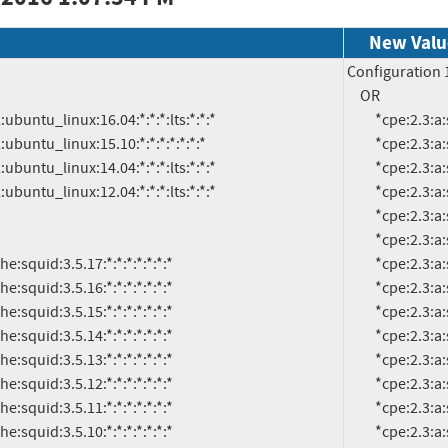
New Valu
Configuration 1
     OR

          *cpe:2.3:a:squid-cache:squid:3.5.17:*:*:*:*:*:*:*

          *cpe:2.3:a:squid-cache:squid:3.5.16:*:*:*:*:*:*:*

          *cpe:2.3:a:squid-cache:squid:3.5.15:*:*:*:*:*:*:*

          *cpe:2.3:a:squid-cache:squid:3.5.14:*:*:*:*:*:*:*

          *cpe:2.3:a:squid-cache:squid:3.5.13:*:*:*:*:*:*:*

          *cpe:2.3:a:squid-cache:squid:3.5.12:*:*:*:*:*:*:*

          *cpe:2.3:a:squid-cache:squid:3.5.11:*:*:*:*:*:*:*

          *cpe:2.3:a:squid-cache:squid:3.5.10:*:*:*:*:*:*:*

          *cpe:2.3:a:squid-cache:squid:3.5.9:*:*:*:*:*:*:*

          *cpe:2.3:a:squid-cache:squid:3.5.8:*:*:*:*:*:*:*

          *cpe:2.3:a:squid-cache:squid:3.5.7:*:*:*:*:*:*:*

          *cpe:2.3:a:squid-cache:squid:3.5.6:*:*:*:*:*:*:*

          *cpe:2.3:a:squid-cache:squid:3.5.5:*:*:*:*:*:*:*

          *cpe:2.3:a:squid-cache:squid:3.5.4:*:*:*:*:*:*:*
