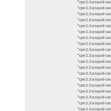
          *cpe:2.3:a:squid-cache:squid:3.2.12:*:*:*:*:*:*:*

          *cpe:2.3:a:squid-cache:squid:3.2.11:*:*:*:*:*:*:*

          *cpe:2.3:a:squid-cache:squid:3.2.10:*:*:*:*:*:*:*

          *cpe:2.3:a:squid-cache:squid:3.2.1:*:*:*:*:*:*:*

          *cpe:2.3:a:squid-cache:squid:3.2.0.9:*:*:*:*:*:*:*

          *cpe:2.3:a:squid-cache:squid:3.2.0.8:*:*:*:*:*:*:*

          *cpe:2.3:a:squid-cache:squid:3.2.0.7:*:*:*:*:*:*:*

          *cpe:2.3:a:squid-cache:squid:3.2.0.6:*:*:*:*:*:*:*

          *cpe:2.3:a:squid-cache:squid:3.2.0.5:*:*:*:*:*:*:*

          *cpe:2.3:a:squid-cache:squid:3.2.0.4:*:*:*:*:*:*:*

          *cpe:2.3:a:squid-cache:squid:3.2.0.3:*:*:*:*:*:*:*

          *cpe:2.3:a:squid-cache:squid:3.2.0.2:*:*:*:*:*:*:*

          *cpe:2.3:a:squid-cache:squid:3.2.0.19:*:*:*:*:*:*:*

          *cpe:2.3:a:squid-cache:squid:3.2.0.18:*:*:*:*:*:*:*

          *cpe:2.3:a:squid-cache:squid:3.2.0.17:*:*:*:*:*:*:*

          *cpe:2.3:a:squid-cache:squid:3.2.0.16:*:*:*:*:*:*:*

          *cpe:2.3:a:squid-cache:squid:3.2.0.15:*:*:*:*:*:*:*

          *cpe:2.3:a:squid-cache:squid:3.2.0.14:*:*:*:*:*:*:*

          *cpe:2.3:a:squid-cache:squid:3.2.0.13:*:*:*:*:*:*:*
