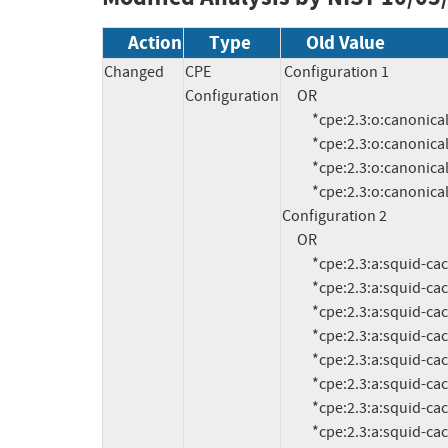
Action
Type
Old Value
Changed
CPE
Configuration 1

Configuration
     OR

          *cpe:2.3:o:canonical:ubuntu_linux:16.04:*:*:*:lts:*:*:*

          *cpe:2.3:o:canonical:ubuntu_linux:15.10:*:*:*:*:*:*:*

          *cpe:2.3:o:canonical:ubuntu_linux:14.04:*:*:*:lts:*:*:*

          *cpe:2.3:o:canonical:ubuntu_linux:12.04:*:*:*:lts:*:*:*

Configuration 2

     OR

          *cpe:2.3:a:squid-cache:squid:3.5.17:*:*:*:*:*:*:*

          *cpe:2.3:a:squid-cache:squid:3.5.16:*:*:*:*:*:*:*

          *cpe:2.3:a:squid-cache:squid:3.5.15:*:*:*:*:*:*:*

          *cpe:2.3:a:squid-cache:squid:3.5.14:*:*:*:*:*:*:*

          *cpe:2.3:a:squid-cache:squid:3.5.13:*:*:*:*:*:*:*

          *cpe:2.3:a:squid-cache:squid:3.5.12:*:*:*:*:*:*:*

          *cpe:2.3:a:squid-cache:squid:3.5.11:*:*:*:*:*:*:*

          *cpe:2.3:a:squid-cache:squid:3.5.10:*:*:*:*:*:*:*
