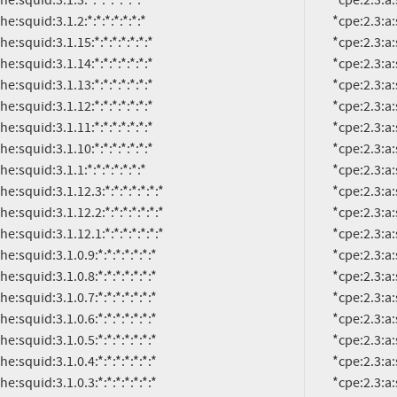
          *cpe:2.3:a:squid-cache:squid:3.1.11:*:*:*:*:*:*:*

          *cpe:2.3:a:squid-cache:squid:3.1.10:*:*:*:*:*:*:*

          *cpe:2.3:a:squid-cache:squid:3.1.1:*:*:*:*:*:*:*

          *cpe:2.3:a:squid-cache:squid:3.1.12.3:*:*:*:*:*:*:*

          *cpe:2.3:a:squid-cache:squid:3.1.12.2:*:*:*:*:*:*:*

          *cpe:2.3:a:squid-cache:squid:3.1.12.1:*:*:*:*:*:*:*

          *cpe:2.3:a:squid-cache:squid:3.1.0.9:*:*:*:*:*:*:*

          *cpe:2.3:a:squid-cache:squid:3.1.0.8:*:*:*:*:*:*:*

          *cpe:2.3:a:squid-cache:squid:3.1.0.7:*:*:*:*:*:*:*

          *cpe:2.3:a:squid-cache:squid:3.1.0.6:*:*:*:*:*:*:*

          *cpe:2.3:a:squid-cache:squid:3.1.0.5:*:*:*:*:*:*:*

          *cpe:2.3:a:squid-cache:squid:3.1.0.4:*:*:*:*:*:*:*

          *cpe:2.3:a:squid-cache:squid:3.1.0.3:*:*:*:*:*:*:*

          *cpe:2.3:a:squid-cache:squid:3.1.0.2:*:*:*:*:*:*:*

          *cpe:2.3:a:squid-cache:squid:3.1.0.18:*:*:*:*:*:*:*

          *cpe:2.3:a:squid-cache:squid:3.1.0.17:*:*:*:*:*:*:*

          *cpe:2.3:a:squid-cache:squid:3.1.0.16:*:*:*:*:*:*:*

          *cpe:2.3:a:squid-cache:squid:3.1.0.15:*:*:*:*:*:*:*

          *cpe:2.3:a:squid-cache:squid:3.1.0.14:*:*:*:*:*:*:*
