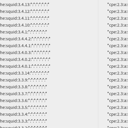
          *cpe:2.3:a:squid-cache:squid:3.4.4.1:*:*:*:*:*:*:*

          *cpe:2.3:a:squid-cache:squid:3.4.0.3:*:*:*:*:*:*:*

          *cpe:2.3:a:squid-cache:squid:3.4.0.2:*:*:*:*:*:*:*

          *cpe:2.3:a:squid-cache:squid:3.4.0.1:*:*:*:*:*:*:*

          *cpe:2.3:a:squid-cache:squid:3.3.14:*:*:*:*:*:*:*

          *cpe:2.3:a:squid-cache:squid:3.3.9:*:*:*:*:*:*:*

          *cpe:2.3:a:squid-cache:squid:3.3.8:*:*:*:*:*:*:*

          *cpe:2.3:a:squid-cache:squid:3.3.7:*:*:*:*:*:*:*

          *cpe:2.3:a:squid-cache:squid:3.3.6:*:*:*:*:*:*:*

          *cpe:2.3:a:squid-cache:squid:3.3.5:*:*:*:*:*:*:*

          *cpe:2.3:a:squid-cache:squid:3.3.4:*:*:*:*:*:*:*

          *cpe:2.3:a:squid-cache:squid:3.3.3:*:*:*:*:*:*:*

          *cpe:2.3:a:squid-cache:squid:3.3.2:*:*:*:*:*:*:*

          *cpe:2.3:a:squid-cache:squid:3.3.13:*:*:*:*:*:*:*

          *cpe:2.3:a:squid-cache:squid:3.3.12:*:*:*:*:*:*:*

          *cpe:2.3:a:squid-cache:squid:3.3.11:*:*:*:*:*:*:*

          *cpe:2.3:a:squid-cache:squid:3.3.10:*:*:*:*:*:*:*

          *cpe:2.3:a:squid-cache:squid:3.3.1:*:*:*:*:*:*:*
