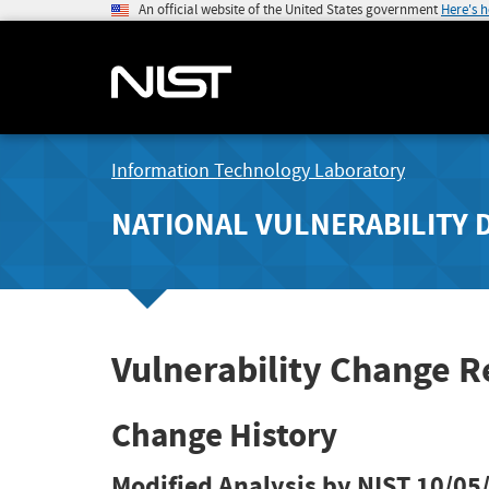
An official website of the United States government
Here's 
Information Technology Laboratory
NATIONAL VULNERABILITY 
Vulnerability Change R
Change History
Modified Analysis by NIST
10/05