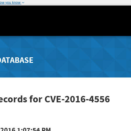
how you know
DATABASE
ecords for CVE-2016-4556
/2016 1:07:54 PM