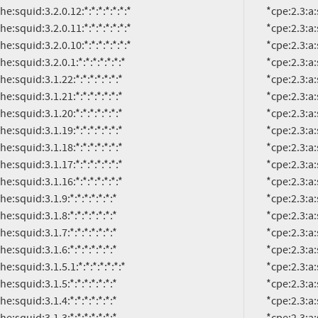
          *cpe:2.3:a:squid-cache:squid:3.1.20:*:*:*:*:*:*:*

          *cpe:2.3:a:squid-cache:squid:3.1.19:*:*:*:*:*:*:*

          *cpe:2.3:a:squid-cache:squid:3.1.18:*:*:*:*:*:*:*

          *cpe:2.3:a:squid-cache:squid:3.1.17:*:*:*:*:*:*:*

          *cpe:2.3:a:squid-cache:squid:3.1.16:*:*:*:*:*:*:*

          *cpe:2.3:a:squid-cache:squid:3.1.9:*:*:*:*:*:*:*

          *cpe:2.3:a:squid-cache:squid:3.1.8:*:*:*:*:*:*:*

          *cpe:2.3:a:squid-cache:squid:3.1.7:*:*:*:*:*:*:*

          *cpe:2.3:a:squid-cache:squid:3.1.6:*:*:*:*:*:*:*

          *cpe:2.3:a:squid-cache:squid:3.1.5.1:*:*:*:*:*:*:*

          *cpe:2.3:a:squid-cache:squid:3.1.5:*:*:*:*:*:*:*

          *cpe:2.3:a:squid-cache:squid:3.1.4:*:*:*:*:*:*:*

          *cpe:2.3:a:squid-cache:squid:3.1.3:*:*:*:*:*:*:*

          *cpe:2.3:a:squid-cache:squid:3.1.2:*:*:*:*:*:*:*

          *cpe:2.3:a:squid-cache:squid:3.1.15:*:*:*:*:*:*:*

          *cpe:2.3:a:squid-cache:squid:3.1.14:*:*:*:*:*:*:*

          *cpe:2.3:a:squid-cache:squid:3.1.13:*:*:*:*:*:*:*

          *cpe:2.3:a:squid-cache:squid:3.1.12:*:*:*:*:*:*:*
