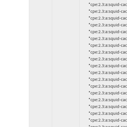
          *cpe:2.3:a:squid-cache:squid:3.2.0.12:*:*:*:*:*:*:*

          *cpe:2.3:a:squid-cache:squid:3.2.0.11:*:*:*:*:*:*:*

          *cpe:2.3:a:squid-cache:squid:3.2.0.10:*:*:*:*:*:*:*

          *cpe:2.3:a:squid-cache:squid:3.2.0.1:*:*:*:*:*:*:*

          *cpe:2.3:a:squid-cache:squid:3.1.22:*:*:*:*:*:*:*

          *cpe:2.3:a:squid-cache:squid:3.1.21:*:*:*:*:*:*:*

          *cpe:2.3:a:squid-cache:squid:3.1.20:*:*:*:*:*:*:*

          *cpe:2.3:a:squid-cache:squid:3.1.19:*:*:*:*:*:*:*

          *cpe:2.3:a:squid-cache:squid:3.1.18:*:*:*:*:*:*:*

          *cpe:2.3:a:squid-cache:squid:3.1.17:*:*:*:*:*:*:*

          *cpe:2.3:a:squid-cache:squid:3.1.16:*:*:*:*:*:*:*

          *cpe:2.3:a:squid-cache:squid:3.1.9:*:*:*:*:*:*:*

          *cpe:2.3:a:squid-cache:squid:3.1.8:*:*:*:*:*:*:*

          *cpe:2.3:a:squid-cache:squid:3.1.7:*:*:*:*:*:*:*

          *cpe:2.3:a:squid-cache:squid:3.1.6:*:*:*:*:*:*:*

          *cpe:2.3:a:squid-cache:squid:3.1.5.1:*:*:*:*:*:*:*

          *cpe:2.3:a:squid-cache:squid:3.1.5:*:*:*:*:*:*:*

          *cpe:2.3:a:squid-cache:squid:3.1.4:*:*:*:*:*:*:*
