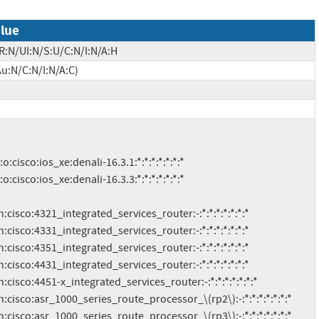
lue
R:N/UI:N/S:U/C:N/I:N/A:H
u:N/C:N/I:N/A:C)