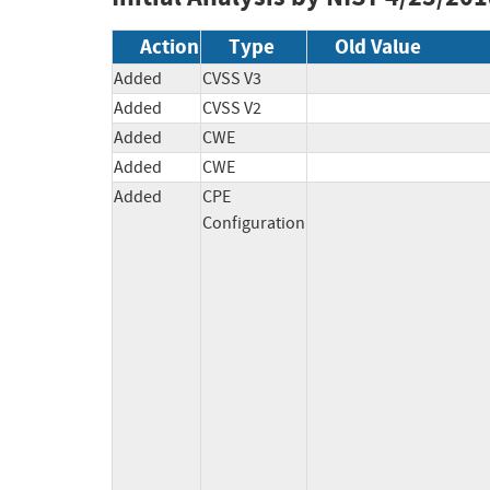
Action
Type
Old Value
Added
CVSS V3
Added
CVSS V2
Added
CWE
Added
CWE
Added
CPE
Configuration