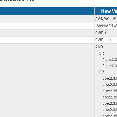
New Va
AV:N/AC:L/P
(AV:N/AC:L/A
CWE-19
CWE-399
AND

     OR

          *cpe:2.3:o:cisco:ios_xe:denali-16.3.1:*:*:*:*:*:*:*

          *cpe:2.3:o:cisco:ios_xe:denali-16.3.3:*:*:*:*:*:*:*

     OR

          cpe:2.3:h:cisco:4321_integrated_services_router:-:*:*:*:*:*:*:*

          cpe:2.3:h:cisco:4331_integrated_services_router:-:*:*:*:*:*:*:*

          cpe:2.3:h:cisco:4351_integrated_services_router:-:*:*:*:*:*:*:*

          cpe:2.3:h:cisco:4431_integrated_services_router:-:*:*:*:*:*:*:*

          cpe:2.3:h:cisco:4451-x_integrated_services_router:-:*:*:*:*:*:*:*

          cpe:2.3:h:cisco:asr_1000_series_route_processor_\(rp2\):-:*:*:*:*:*:*:*

          cpe:2.3:h:cisco:asr_1000_series_route_processor_\(rp3\):-:*:*:*:*:*:*:*
