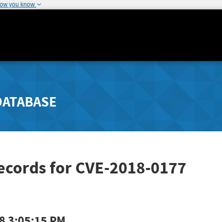
how you know
DATABASE
ecords for CVE-2018-0177
8 3:05:15 PM