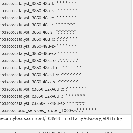
 cpe:2.3:h:cisco:cloud_services_router_1000v:-:*:*:*:*:*:*:*
securityfocus.com/bid/103563 Third Party Advisory, VDB Entry