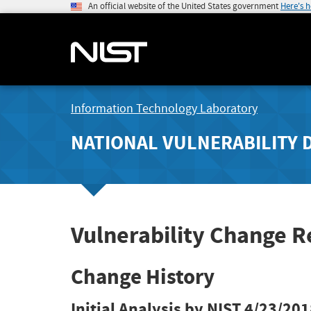
An official website of the United States government
Here's 
Information Technology Laboratory
NATIONAL VULNERABILITY 
Vulnerability Change R
Change History
Initial Analysis by NIST
4/23/201